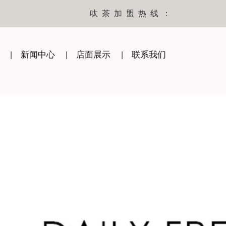
呔茶加盟热线：
新闻中心
店面展示
联系我们
|
|
|