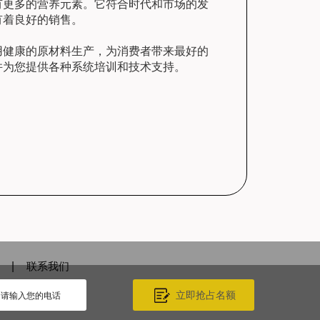
有更多的营养元素。它符合时代和市场的发
有着良好的销售。
用健康的原材料生产，为消费者带来最好的
并为您提供各种系统培训和技术支持。
|
联系我们