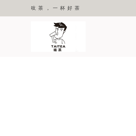
呔茶，一杯好茶