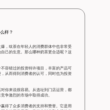
么样？
火爆，呔茶在年轻人的消费群体中也非常受
始自己的生意。那么哪种奶茶更合适呢？这
不容错过的投资特许项目，丰富的产品可
便，从而得到消费者的认可，同时也为投资
。
对你来说很容易。从选址到门店运营，都
在竞争激烈的市场中取得成功。
赢得了众多消费者的支持和赞誉。它是用