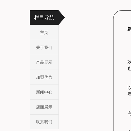
栏目导航
主页
关于我们
产品展示
加盟优势
新闻中心
店面展示
联系我们